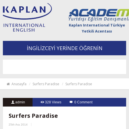
Kaplan International Türkiye
Yetkili Acentası
İNGİLİZCEYİ YERİNDE ÖĞRENİN
Togg
navi
Anasayfa
Surfers Paradise
Surfers Paradise
admin
328 Views
0 Comment
Surfers Paradise
25th Ara 2014