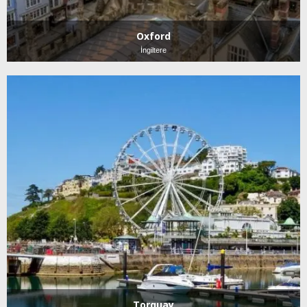
Oxford
İngiltere
Torquay