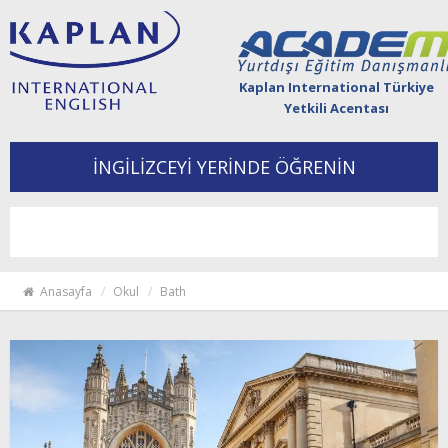
Kaplan International Türkiye
Yetkili Acentası
İNGİLİZCEYİ YERİNDE ÖĞRENİN
Togg
navi
Anasayfa
Okul
Bath