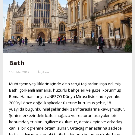
Bath
15th Mar 2019
İngiltere
Muhteşem yeşilliklerin içinde altın rengi taşlardan inşa edilmiş
Bath, görkemli mimarisi, huzurlu bahçeleri ve güzel korunmuş
Roma Hamamlarıyla UNESCO Dünya Mirası listesinde yer alır.
2000 yıl önce doğal kaplıcalar üzerine kurulmuş şehir, 18.
yüzyılda bugünkü hilal şeklindeki zarif teraslarına kavuşmuştur.
Şehir merkezindeki kafe, mağaza ve restoranlara yakın bir
konumda yer alan İngilizce okulumuz, destekleyici ve arkadaş
canlısı bir öğrenme ortamı sunar. Ortaçağ manastırına sadece
birkaç adım mesafedeki tarihi bir binada bulunan okulu, Jane