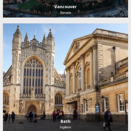
Vancouver
Kanada
Bath
İngiltere