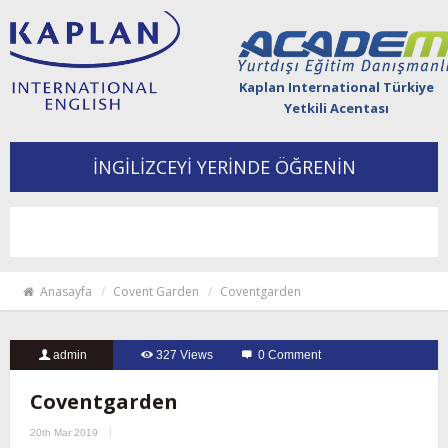
Kaplan International Türkiye
Yetkili Acentası
İNGİLİZCEYİ YERİNDE ÖĞRENİN
Togg
navi
Anasayfa
Covent Garden
Coventgarden
admin
327 Views
0 Comment
Coventgarden
20th Mar 2019