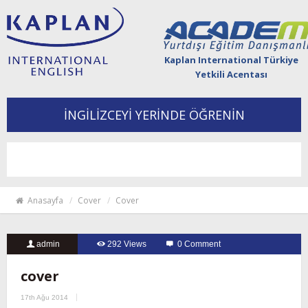
Kaplan International Türkiye
Yetkili Acentası
İNGİLİZCEYİ YERİNDE ÖĞRENİN
Togg
navi
Anasayfa
Cover
Cover
admin
292 Views
0 Comment
cover
17th Ağu 2014