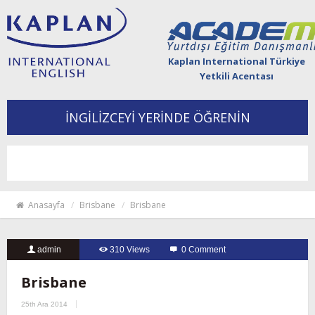
Kaplan International Türkiye
Yetkili Acentası
İNGİLİZCEYİ YERİNDE ÖĞRENİN
Togg
navi
Anasayfa
Brisbane
Brisbane
admin
310 Views
0 Comment
Brisbane
25th Ara 2014