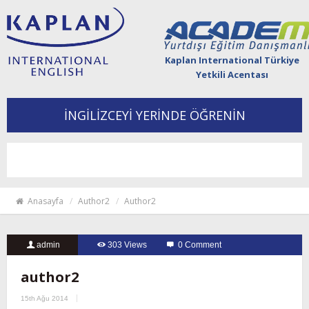
Kaplan International Türkiye
Yetkili Acentası
İNGİLİZCEYİ YERİNDE ÖĞRENİN
Togg
navi
Anasayfa
Author2
Author2
admin
303 Views
0 Comment
author2
15th Ağu 2014