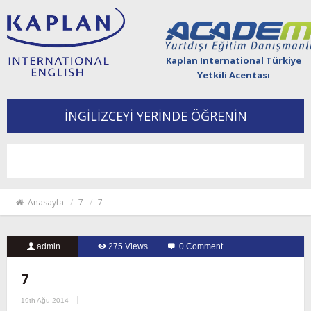
Kaplan International Türkiye
Yetkili Acentası
İNGİLİZCEYİ YERİNDE ÖĞRENİN
Togg
navi
Anasayfa
7
7
admin
275 Views
0 Comment
7
19th Ağu 2014