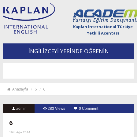
Kaplan International Türkiye
Yetkili Acentası
İNGİLİZCEYİ YERİNDE ÖĞRENİN
Togg
navi
Anasayfa
6
6
admin
283 Views
0 Comment
6
16th Ağu 2014