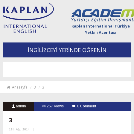
Kaplan International Türkiye
Yetkili Acentası
İNGİLİZCEYİ YERİNDE ÖĞRENİN
Togg
navi
Anasayfa
3
3
admin
267 Views
0 Comment
3
17th Ağu 2014